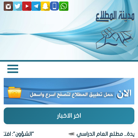
اخر الاخبار
"الشؤون": افتتاح "تعا